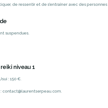
atiquer, de ressentir et de s’entraîner avec des personn
nde
tant suspendues.
reiki niveau 1
sui : 150 €.
il : contact@laurentserpeau.com.